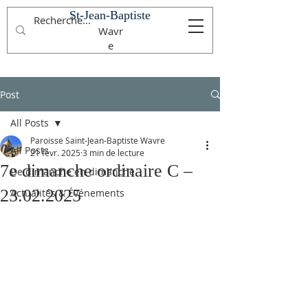
St-Jean-Baptiste
Wavr
e
Post
All Posts
Paroisse Saint-Jean-Baptiste Wavre
All Posts
21 févr. 2025
3 min de lecture
7e dimanche ordinaire C –
De dimanche en dimanche
23.02.2025
Actualités & Événements