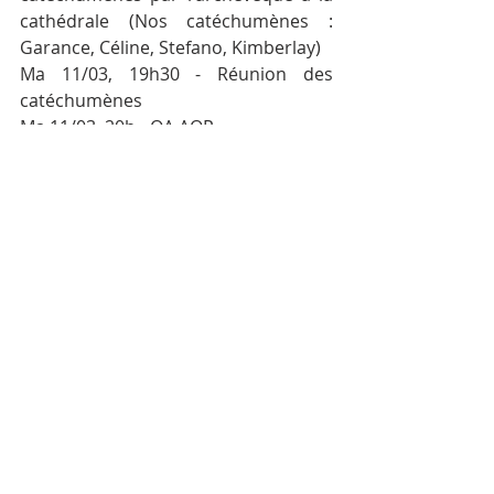
cathédrale (Nos catéchumènes : 
Garance, Céline, Stefano, Kimberlay)
Ma 11/03, 19h30 - Réunion des 
catéchumènes
Ma 11/03, 20h - OA AOP
Ma 11/03, 20h - "Comment vivre la 
catéchèse aujourd'hui ?" ZONE 
CENTRE du Brabant Wallon 
(Limelette)
Repas du 16/2 « Congo »
Fr. François KABEYA remercie, au 
nom de la paroisse de Limal, les 
paroissiennes et paroissiens de 
notre UP Wavre qui ont contribué de 
manière remarquable à la réussite 
du repas de solidarité en soutien aux 
victimes de la guerre à l’Est de la RDC.