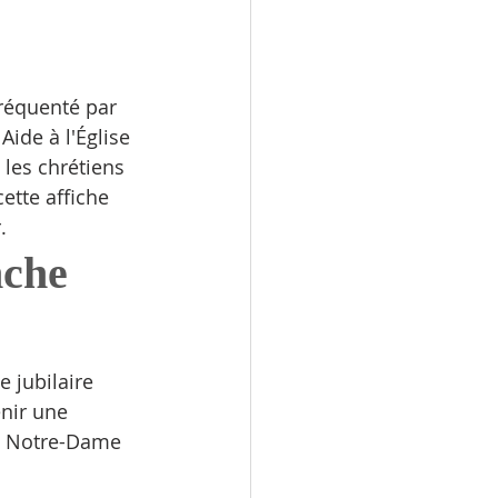
fréquenté par 
ide à l'Église 
 les chrétiens 
ette affiche 
.
nche 
 jubilaire 
nir une 
ue Notre-Dame 