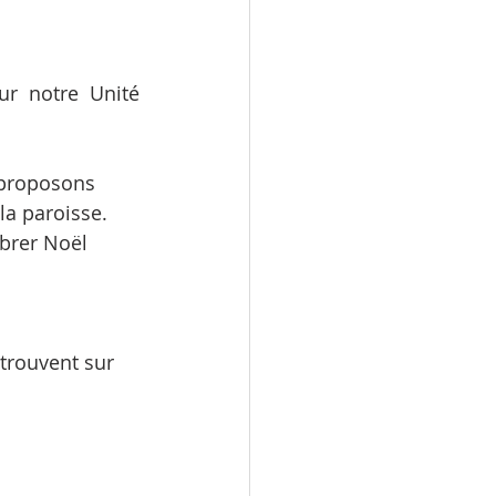
r notre Unité 
 proposons 
a paroisse.
brer Noël 
 trouvent sur 