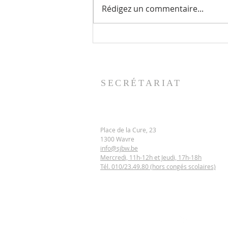
Rédigez un commentaire...
23.08.2026 - « Et vous, que
dites-vous ? Pour vous, qui suis-
je ? »
SECRÉTARIAT
​Place de la Cure, 23
1300 Wavre
info@sjbw.be
Mercredi, 11h-12h et Jeudi, 17h-18h
Tél. 010/23.49.80 (hors congés scolaires)