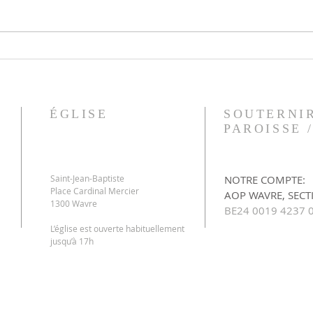
16.08.2026 - « Femme, grande
Assom
est ta foi, que tout se passe pour
15.0
toi comme tu le veux ! »
ÉGLISE
SOUTERNI
PAROISSE 
Saint-Jean-Baptiste
NOTRE COMPTE:
Place Cardinal Mercier
AOP WAVRE, SECT
1300 Wavre
BE24 0019 4237 
L’église est ouverte habituellement
jusqu’à 17h