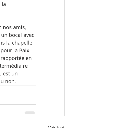
la 
c nos amis, 
 un bocal avec 
ns la chapelle 
pour la Paix 
 rapportée en 
termédiaire 
 est un 
ou non.
Voir tout