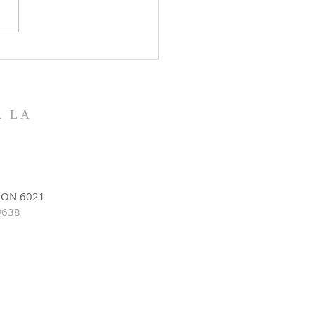
ption de la Vierge Marie -
8.26
R LA
/
ION 6021
0638