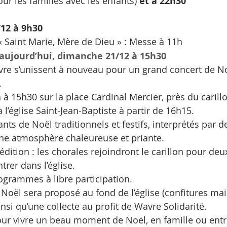
ur les familles avec les enfants) 
et à 22h30
/12 à 9h30
 « Saint Marie, Mère de Dieu » : Messe à 11h 
 aujourd’hui, dimanche 21/12 à 15h30
re s’unissent à nouveau pour un grand concert de Noë
.
 à 15h30 sur la place Cardinal Mercier, près du carill
 l’église Saint-Jean-Baptiste à partir de 16h15.
s de Noël traditionnels et festifs, interprétés par de
une atmosphère chaleureuse et priante.
 édition : les chorales rejoindront le carillon pour deu
ntrer dans l’église.
rogrammes à libre participation.
oël sera proposé au fond de l’église (confitures mais
nsi qu’une collecte au profit de Wavre Solidarité.
r vivre un beau moment de Noël, en famille ou entr