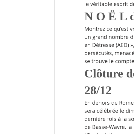
le véritable esprit 
N O Ë L d
Montrez ce qu’est v
un grand nombre de 
en Détresse (AED) »
persécutés, menacés
se trouve le compte
Clôture d
28/12
En dehors de Rome e
sera célébrée le di
dernière fois à la 
de Basse-Wavre, la 