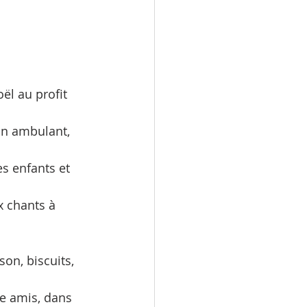
l au profit 
on ambulant, 
s enfants et 
x chants à 
on, biscuits, 
e amis, dans 