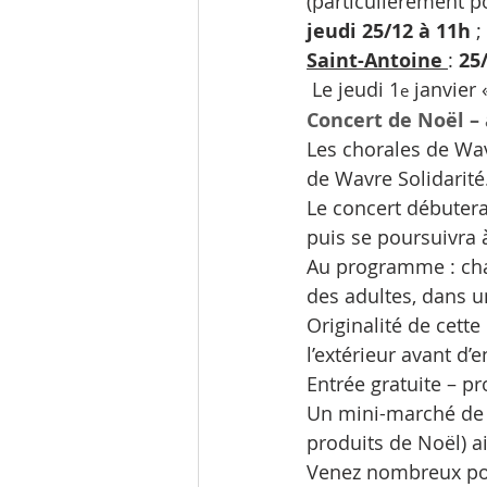
(particulièrement po
jeudi 25/12 à 11h
 ;
Saint-Antoine 
: 
25
 Le jeudi 1
 janvier
e
Concert de Noël –
Les chorales de Wav
de Wavre Solidarité
Le concert débutera
puis se poursuivra à
Au programme : chant
des adultes, dans 
Originalité de cette
l’extérieur avant d’e
Entrée gratuite – p
Un mini-marché de N
produits de Noël) ai
Venez nombreux pou