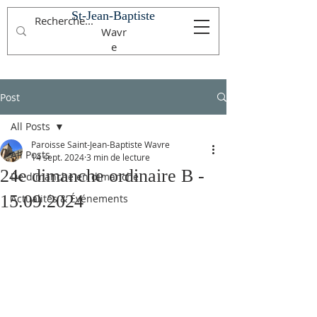
St-Jean-Baptiste
Wavr
e
Post
All Posts
Paroisse Saint-Jean-Baptiste Wavre
All Posts
14 sept. 2024
3 min de lecture
24e dimanche ordinaire B -
De dimanche en dimanche
15.09.2024
Actualités & Événements