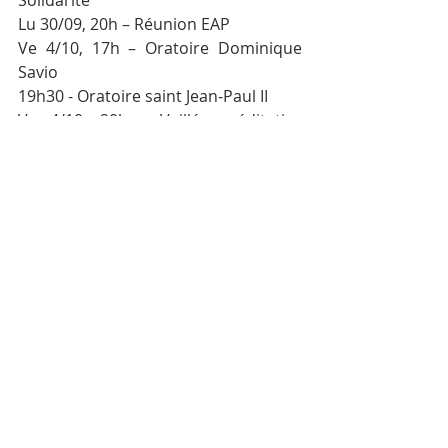
Lu 30/09, 20h – Réunion EAP
Ve 4/10, 17h – Oratoire Dominique 
Savio
19h30 - Oratoire saint Jean-Paul II
Ve 4/10, 20h - Veillée méditative 
autour de textes mariaux de la 
Tradition Chrétienne – interludes à 
l’orgue à la Basilique de Basse-Wavre
Ma 8/10, 20h - Réunion des 
animateurs des enfants: catéchèse, 
Homélie Adaptées, Acolytes
Posts récents
Voir tout