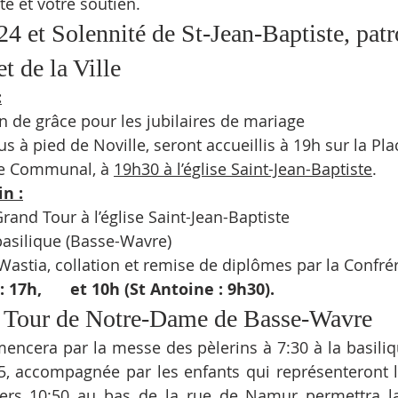
té et votre soutien.
4 et Solennité de St-Jean-Baptiste, patr
t de la Ville 
:
n de grâce pour les jubilaires de mariage
s à pied de Noville, seront accueillis à 19h sur la Pl
ge Communal, à 
19h30 à l’église Saint-Jean-Baptiste
.
n :
rand Tour à l’église Saint-Jean-Baptiste
 basilique (Basse-Wavre)
Wastia, collation et remise de diplômes par la Confrér
 17h, 
8h
 et 10h (St Antoine : 9h30).
Tour de Notre-Dame de Basse-Wavre
ncera par la messe des pèlerins à 7:30 à la basilique
5, accompagnée par les enfants qui représenteront le
ers 10:50 au bas de la rue de Namur permettra la t