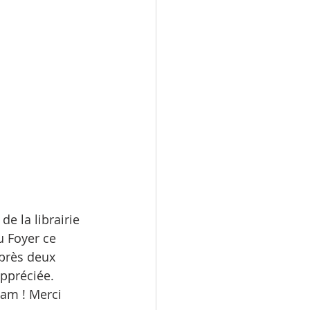
 la librairie 
u Foyer ce 
près deux 
appréciée. 
am ! Merci 