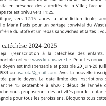
ia en présence des autorités de la Ville ; l’accueil 
Baptiste est prévu vers 11:25.
ilique, vers 12:15, après la bénédiction finale, am
alle Maria Pacis pour un partage convivial du Wastia
frérie du Stofé et un repas sandwiches et tartes : vou
la catéchèse 2024-2025
à l’(re)inscription à la catéchèse des enfants. 
sponible online : 
www.kt.upwavre.be
. Pour les nouvell
e doyen est indispensable et possible 20 juin-20 juill
4983 ou 
asarota@gmail.com
. Avec la nouvelle inscrip
ctée par le doyen. La date limite des inscriptions 
anche 15 septembre à 9h20 : début de l’année ca
che nous proposerons des activités pour les enfants 
agnole pour tous les paroissiens. Bloquons tous cette