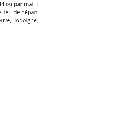
Les inscriptions (cars et repas) sont centralisées au Vicariat : 0493 11 51 44 ou par mail : 
lieu de départ 
uve, Jodoigne, 