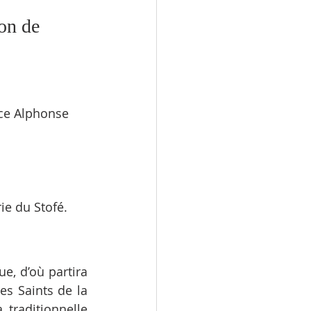
on de 
ace Alphonse 
ie du Stofé.
, d’où partira 
s Saints de la 
raditionnelle 