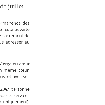
e juillet 
permanence des 
e reste ouverte 
e sacrement de 
s adresser au 
Vierge au cœur 
un même cœur, 
s, et avec ses 
 20€/ personne 
pas 3 services 
d uniquement). 