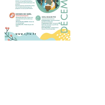
SECRÉTARIAT
​Place de la Cure, 23
1300 Wavre
info@sjbw.be
Mercredi, 11h-12h et Jeudi, 17h-18h
Tél. 010/23.49.80 (hors congés scolaires)
coordonnées complètes