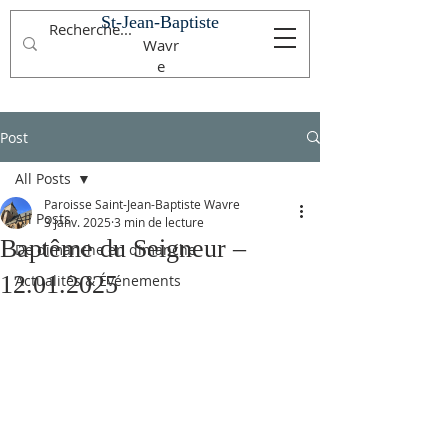
St-Jean-Baptiste
Wavr
e
Post
All Posts
Paroisse Saint-Jean-Baptiste Wavre
All Posts
3 janv. 2025
3 min de lecture
Baptême du Seigneur –
De dimanche en dimanche
12.01.2025
Actualités & Événements