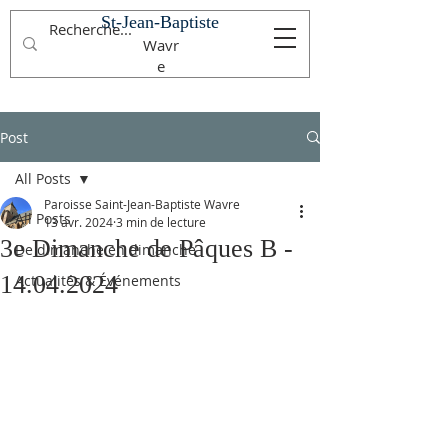
St-Jean-Baptiste
Wavr
e
Post
All Posts
Paroisse Saint-Jean-Baptiste Wavre
All Posts
13 avr. 2024
3 min de lecture
3e Dimanche de Pâques B -
De dimanche en dimanche
14.04.2024
Actualités & Événements