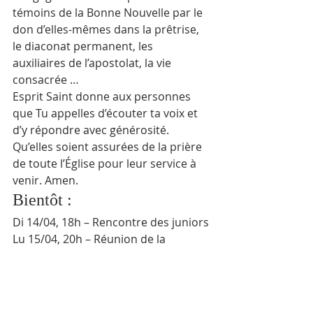
témoins de la Bonne Nouvelle par le 
don d’elles-mêmes dans la prêtrise, 
le diaconat permanent, les 
auxiliaires de l’apostolat, la vie 
consacrée …
Esprit Saint donne aux personnes 
que Tu appelles d’écouter ta voix et 
d’y répondre avec générosité. 
Qu’elles soient assurées de la prière 
de toute l’Église pour leur service à 
venir. Amen.
Bientôt : 
Di 14/04, 18h – Rencontre des juniors
Lu 15/04, 20h – Réunion de la 
fabrique
Ma 16/04, 20h – Réunion EAP
Di 21/04, 18h – Réunion des acos
Lu 22/04, 20h – OA AOP